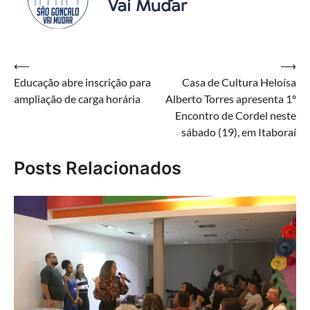
Navegação
⟵
⟶
Educação abre inscrição para
Casa de Cultura Heloísa
de
ampliação de carga horária
Alberto Torres apresenta 1º
Post
Encontro de Cordel neste
sábado (19), em Itaboraí
Posts Relacionados