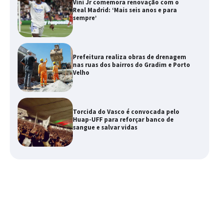
Vini Jr comemora renovação com o
Real Madrid: ‘Mais seis anos e para
sempre’
Prefeitura realiza obras de drenagem
nas ruas dos bairros do Gradim e Porto
Velho
Torcida do Vasco é convocada pelo
Huap-UFF para reforçar banco de
sangue e salvar vidas