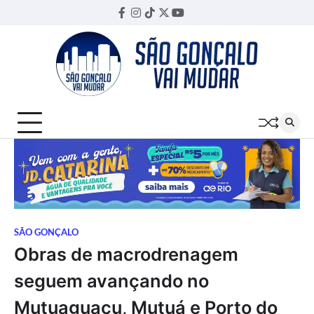
Skip
Facebook
Instagram
TikTok
Twitter
YouTube
Threads
to
content
SÃO GONÇALO
Obras de macrodrenagem
seguem avançando no
Mutuaguaçu, Mutuá e Porto do