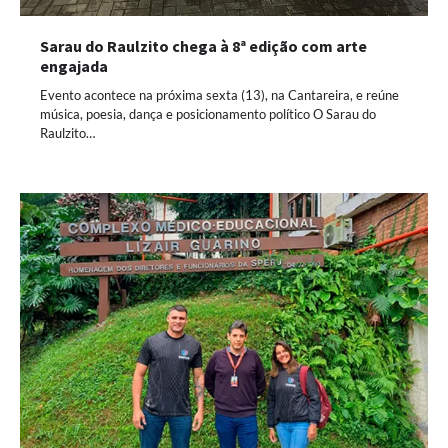
Sarau do Raulzito chega à 8ª edição com arte
engajada
Evento acontece na próxima sexta (13), na Cantareira, e reúne
música, poesia, dança e posicionamento político O Sarau do
Raulzito…