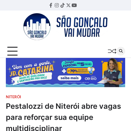
Skip
Facebook
Instagram
TikTok
Twitter
YouTube
Threads
to
content
NITERÓI
Pestalozzi de Niterói abre vagas
para reforçar sua equipe
multidisciplinar