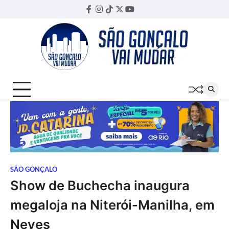
Skip
Facebook
Instagram
TikTok
Twitter
YouTube
Threads
to
content
SÃO GONÇALO
Show de Buchecha inaugura
megaloja na Niterói-Manilha, em
Neves