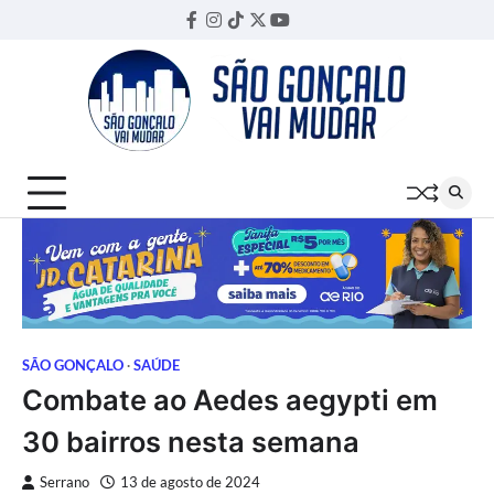
Skip
Facebook
Instagram
TikTok
Twitter
YouTube
Threads
to
content
SÃO GONÇALO
SAÚDE
Combate ao Aedes aegypti em
30 bairros nesta semana
Serrano
13 de agosto de 2024