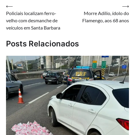
Navegação
⟵
⟶
Policiais localizam ferro-
Morre Adílio, ídolo do
de
velho com desmanche de
Flamengo, aos 68 anos
Post
veículos em Santa Barbara
Posts Relacionados