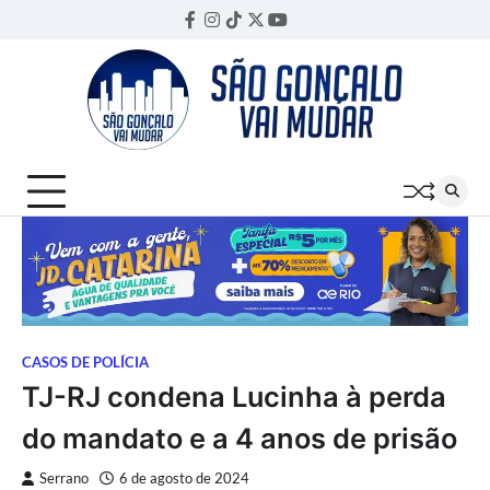
Skip
Facebook
Instagram
TikTok
Twitter
YouTube
Threads
to
content
CASOS DE POLÍCIA
TJ-RJ condena Lucinha à perda
do mandato e a 4 anos de prisão
Serrano
6 de agosto de 2024