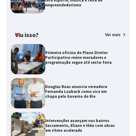
terá esporte, música e feira de
empreendedorismo
Viu isso?
Ver mais
Primeira oficina do Plano Diretor
Participativo reúne moradores e
programação segue até sexta-feira
Douglas Ruas anuncia vereadora
Fernanda Louback como vice em
chapa pelo Governo do Rio
Intervenções avançam nos bairros
Sacramento, Eliane e Iêda com obras
em ritmo acelerado