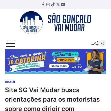
Skip
Facebook
Instagram
TikTok
Twitter
YouTube
Threads
to
content
BRASIL
Site SG Vai Mudar busca
orientações para os motoristas
sobre como dirigir com