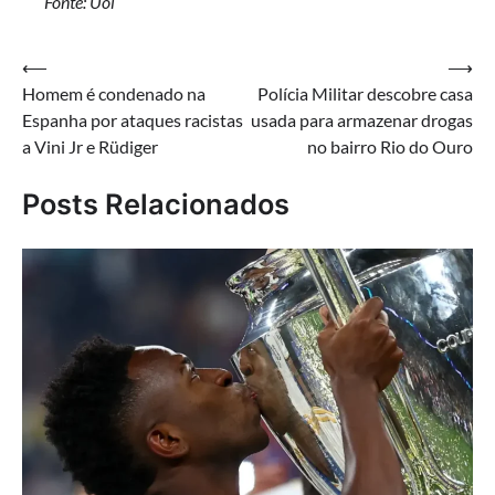
Fonte: Uol
Navegação
⟵
⟶
Homem é condenado na
Polícia Militar descobre casa
de
Espanha por ataques racistas
usada para armazenar drogas
Post
a Vini Jr e Rüdiger
no bairro Rio do Ouro
Posts Relacionados