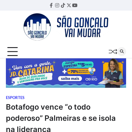
Skip
Facebook
Instagram
TikTok
Twitter
YouTube
Threads
to
content
ESPORTES
Botafogo vence “o todo
poderoso” Palmeiras e se isola
na liderança