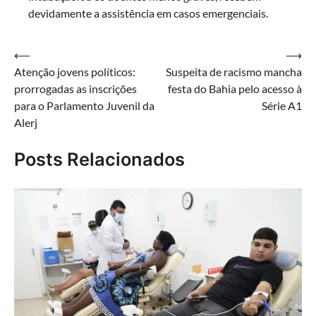
devidamente a assistência em casos emergenciais.
Navegação
⟵
⟶
Atenção jovens políticos:
Suspeita de racismo mancha
de
prorrogadas as inscrições
festa do Bahia pelo acesso à
Post
para o Parlamento Juvenil da
Série A1
Alerj
Posts Relacionados