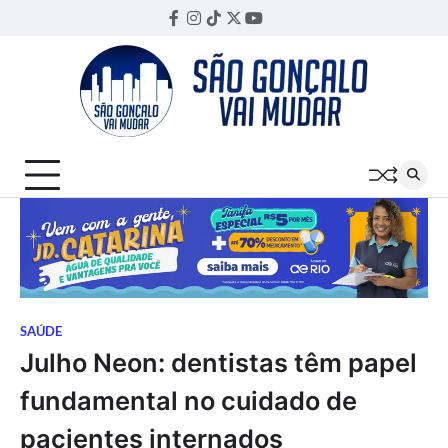
Skip
Facebook
Instagram
TikTok
Twitter
YouTube
Threads
to
content
SAÚDE
Julho Neon: dentistas têm papel
fundamental no cuidado de
pacientes internados