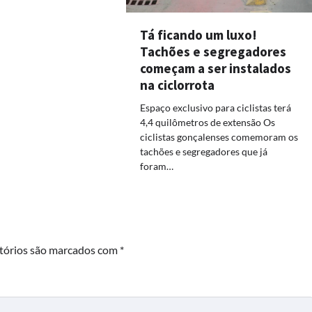
Tá ficando um luxo!
Tachões e segregadores
começam a ser instalados
na ciclorrota
Espaço exclusivo para ciclistas terá
4,4 quilômetros de extensão Os
ciclistas gonçalenses comemoram os
tachões e segregadores que já
foram…
tórios são marcados com
*