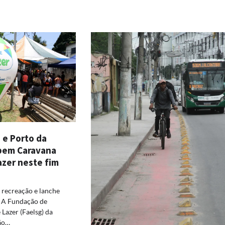
 e Porto da
bem Caravana
azer neste fim
 recreação e lanche
a A Fundação de
 Lazer (Faelsg) da
São…