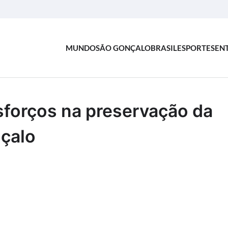
MUNDO
SÃO GONÇALO
BRASIL
ESPORTES
EN
esforços na preservação da
nçalo