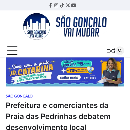
Skip
Facebook
Instagram
TikTok
Twitter
YouTube
Threads
to
content
SÃO GONÇALO
Prefeitura e comerciantes da
Praia das Pedrinhas debatem
desenvolvimento local