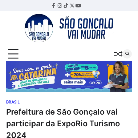
Skip
Facebook
Instagram
TikTok
Twitter
YouTube
Threads
to
content
BRASIL
Prefeitura de São Gonçalo vai
participar da ExpoRio Turismo
2024