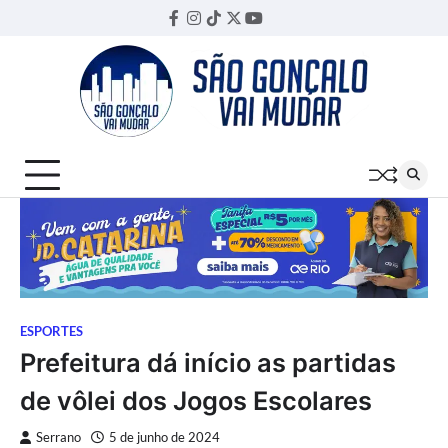
Skip
Facebook
Instagram
TikTok
Twitter
YouTube
Threads
to
content
ESPORTES
Prefeitura dá início as partidas
de vôlei dos Jogos Escolares
Serrano
5 de junho de 2024