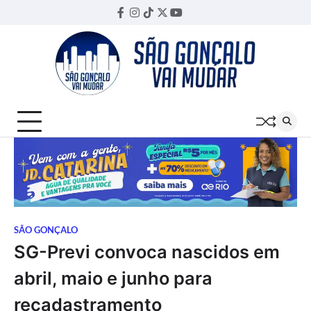
Skip
Facebook
Instagram
TikTok
Twitter
YouTube
Threads
to
content
SÃO GONÇALO
SG-Previ convoca nascidos em
abril, maio e junho para
recadastramento