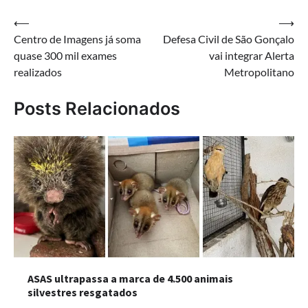
Navegação
⟵
⟶
Centro de Imagens já soma
Defesa Civil de São Gonçalo
de
quase 300 mil exames
vai integrar Alerta
Post
realizados
Metropolitano
Posts Relacionados
ASAS ultrapassa a marca de 4.500 animais
silvestres resgatados