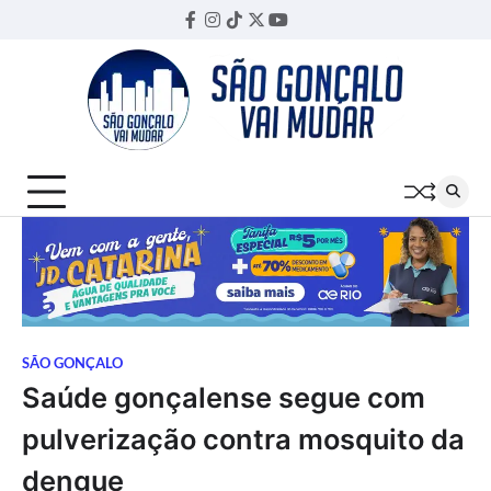
Skip
Facebook
Instagram
TikTok
Twitter
YouTube
Threads
to
content
SÃO GONÇALO
Saúde gonçalense segue com
pulverização contra mosquito da
dengue