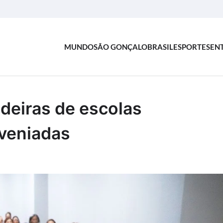
MUNDO
SÃO GONÇALO
BRASIL
ESPORTES
EN
deiras de escolas
nveniadas