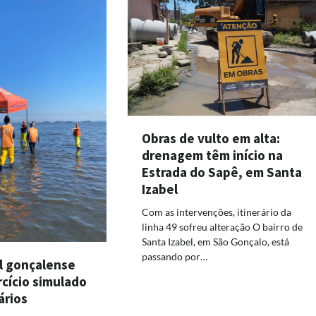
Obras de vulto em alta:
drenagem têm início na
Estrada do Sapê, em Santa
Izabel
Com as intervenções, itinerário da
linha 49 sofreu alteração O bairro de
Santa Izabel, em São Gonçalo, está
passando por…
il gonçalense
rcício simulado
ários