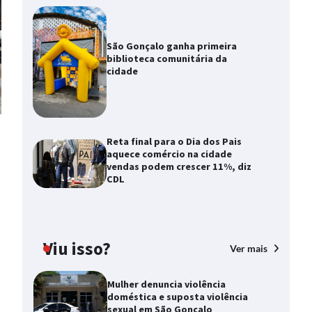
São Gonçalo ganha primeira
biblioteca comunitária da
cidade
Reta final para o Dia dos Pais
aquece comércio na cidade
vendas podem crescer 11%, diz
CDL
Viu isso?
Ver mais
Mulher denuncia violência
doméstica e suposta violência
sexual em São Gonçalo