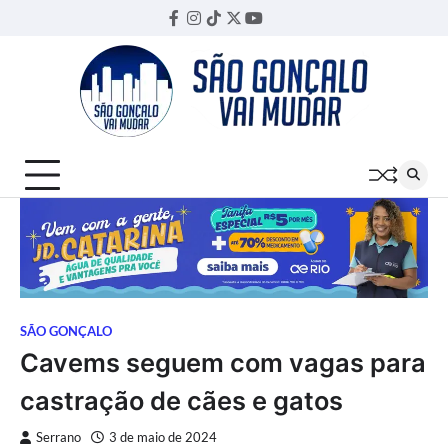
Skip
Facebook
Instagram
TikTok
Twitter
YouTube
Threads
to
content
SÃO GONÇALO
Cavems seguem com vagas para
castração de cães e gatos
Serrano
3 de maio de 2024