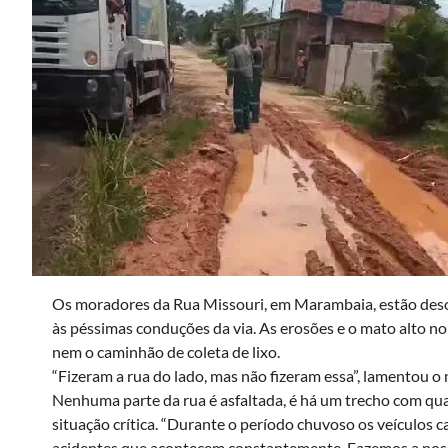
Os moradores da Rua Missouri, em Marambaia, estão deso
às péssimas conduções da via. As erosões e o mato alto no
nem o caminhão de coleta de lixo.
“Fizeram a rua do lado, mas não fizeram essa”, lamentou 
Nenhuma parte da rua é asfaltada, é há um trecho com qu
situação crítica. “Durante o período chuvoso os veículos 
acidentes que acontecem constantemente. Fazemos a noss