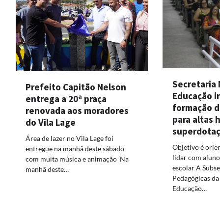
Secretaria 
Prefeito Capitão Nelson
Educação i
entrega a 20ª praça
formação d
renovada aos moradores
para altas 
do Vila Lage
superdota
Área de lazer no Vila Lage foi
Objetivo é orie
entregue na manhã deste sábado
lidar com aluno
com muita música e animação Na
escolar A Subse
manhã deste…
Pedagógicas da 
Educação…