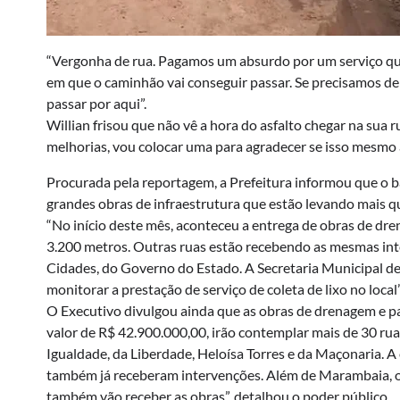
“Vergonha de rua. Pagamos um absurdo por um serviço que 
em que o caminhão vai conseguir passar. Se precisamos d
passar por aqui”.
Willian frisou que não vê a hora do asfalto chegar na sua 
melhorias, vou colocar uma para agradecer se isso mesmo 
Procurada pela reportagem, a Prefeitura informou que o 
grandes obras de infraestrutura que estão levando mais q
“No início deste mês, aconteceu a entrega de obras de dre
3.200 metros. Outras ruas estão recebendo as mesmas inte
Cidades, do Governo do Estado. A Secretaria Municipal de
monitorar a prestação de serviço de coleta de lixo no local”
O Executivo divulgou ainda que as obras de drenagem e p
valor de R$ 42.900.000,00, irão contemplar mais de 30 rua
Igualdade, da Liberdade, Heloísa Torres e da Maçonaria. 
também já receberam intervenções. Além de Marambaia, ou
também vão receber as obras”, detalhou o poder público.