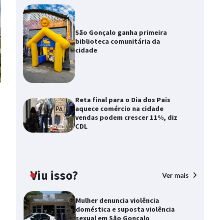
São Gonçalo ganha primeira
biblioteca comunitária da
cidade
Reta final para o Dia dos Pais
aquece comércio na cidade
vendas podem crescer 11%, diz
CDL
Viu isso?
Ver mais
Mulher denuncia violência
doméstica e suposta violência
sexual em São Gonçalo