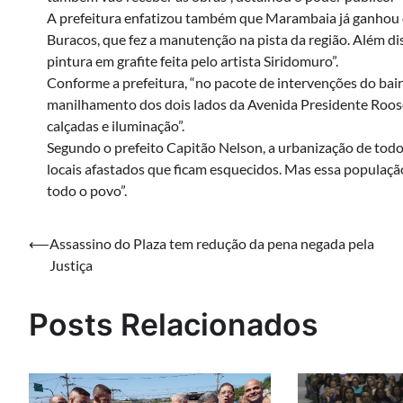
A prefeitura enfatizou também que Marambaia já ganhou o
Buracos, que fez a manutenção na pista da região. Além dis
pintura em grafite feita pelo artista Siridomuro”.
Conforme a prefeitura, “no pacote de intervenções do bair
manilhamento dos dois lados da Avenida Presidente Roosev
calçadas e iluminação”.
Segundo o prefeito Capitão Nelson, a urbanização de tod
locais afastados que ficam esquecidos. Mas essa população
todo o povo”.
Navegação
⟵
Assassino do Plaza tem redução da pena negada pela
Justiça
de
Post
Posts Relacionados