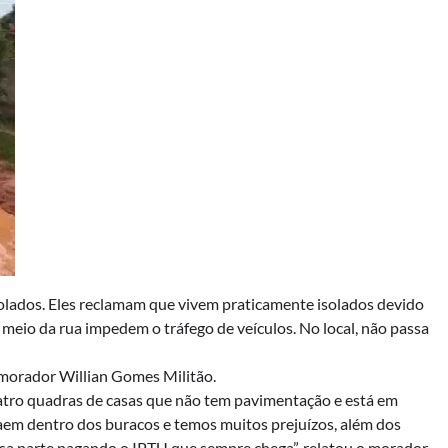
lados. Eles reclamam que vivem praticamente isolados devido
 meio da rua impedem o tráfego de veículos. No local, não passa
o morador Willian Gomes Militão.
atro quadras de casas que não tem pavimentação e está em
caem dentro dos buracos e temos muitos prejuízos, além dos
a parte pagando o IPTU que sempre chega”, relatou o morador.