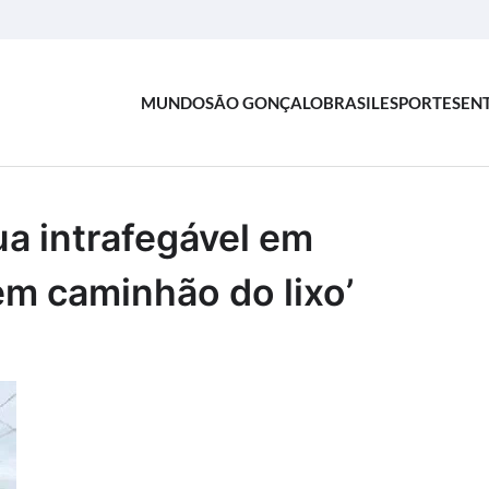
MUNDO
SÃO GONÇALO
BRASIL
ESPORTES
EN
ua intrafegável em
m caminhão do lixo’