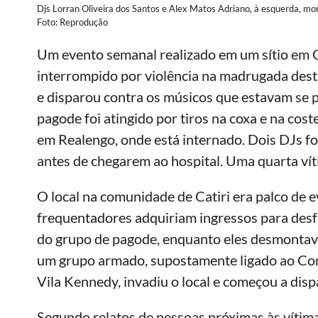
Djs Lorran Oliveira dos Santos e Alex Matos Adriano, à esquerda, morr
Foto: Reprodução
Um evento semanal realizado em um sítio em Ca
interrompido por violência na madrugada dest
e disparou contra os músicos que estavam se 
pagode foi atingido por tiros na coxa e na cost
em Realengo, onde está internado. Dois DJs f
antes de chegarem ao hospital. Uma quarta víti
O local na comunidade de Catiri era palco de 
frequentadores adquiriam ingressos para desf
do grupo de pagode, enquanto eles desmontav
um grupo armado, supostamente ligado ao Co
Vila Kennedy, invadiu o local e começou a dis
Segundo relatos de pessoas próximas às vít