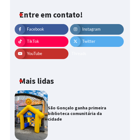
Entre em contato!
Facebook
Instagram
TikTok
Twitter
YouTube
Threads
Mais lidas
São Gonçalo ganha primeira
biblioteca comunitária da
cidade