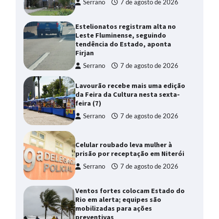
Serrano
7 de agosto de 2026
Estelionatos registram alta no
Leste Fluminense, seguindo
tendência do Estado, aponta
Firjan
Serrano
7 de agosto de 2026
Lavourão recebe mais uma edição
da Feira da Cultura nesta sexta-
feira (7)
Serrano
7 de agosto de 2026
Celular roubado leva mulher à
prisão por receptação em Niterói
Serrano
7 de agosto de 2026
Ventos fortes colocam Estado do
Rio em alerta; equipes são
mobilizadas para ações
preventivas