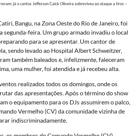
eram; já o cantos Jefferson Caick Oliveira sobreviveu ao ataque a tiros –
tiri, Bangu, na Zona Oeste do Rio de Janeiro, foi
a segunda-feira. Um grupo armado invadiu o local
preparando para se apresentar. Um cantor de
ela, sendo levado ao Hospital Albert Schweitzer,
oram também baleados e, infelizmente, faleceram
ma, uma mulher, foi atendida e já recebeu alta.
eventos realizados todos os domingos, onde os
rutar das apresentações. Após o término do show
am o equipamento para os DJs assumirem o palco,
mando Vermelho (CV) da comunidade vizinha de
parar indiscriminadamente.
imas, os membros do Comando Vermelho (CV)