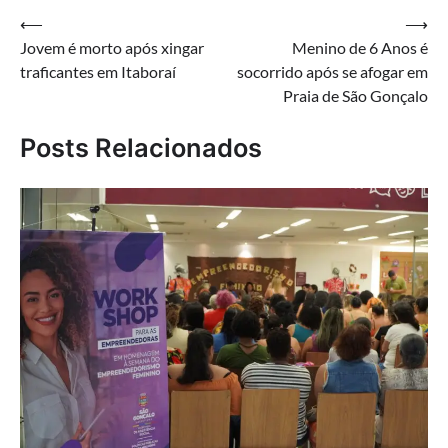
Navegação
⟵
⟶
Jovem é morto após xingar
Menino de 6 Anos é
de
traficantes em Itaboraí
socorrido após se afogar em
Post
Praia de São Gonçalo
Posts Relacionados