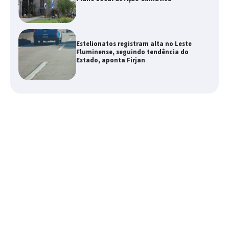
Estelionatos registram alta no Leste
Fluminense, seguindo tendência do
Estado, aponta Firjan