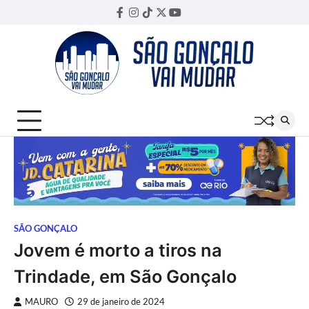
Skip
Facebook
Instagram
TikTok
Twitter
YouTube
Threads
to
content
SÃO GONÇALO
Jovem é morto a tiros na
Trindade, em São Gonçalo
MAURO
29 de janeiro de 2024