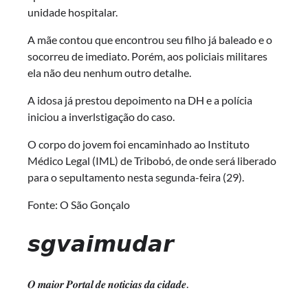
unidade hospitalar.
A mãe contou que encontrou seu filho já baleado e o
socorreu de imediato. Porém, aos policiais militares
ela não deu nenhum outro detalhe.
A idosa já prestou depoimento na DH e a polícia
iniciou a inverlstigação do caso.
O corpo do jovem foi encaminhado ao Instituto
Médico Legal (IML) de Tribobó, de onde será liberado
para o sepultamento nesta segunda-feira (29).
Fonte: O São Gonçalo
𝙨𝙜𝙫𝙖𝙞𝙢𝙪𝙙𝙖𝙧
𝑶 𝒎𝒂𝒊𝒐𝒓 𝑷𝒐𝒓𝒕𝒂𝒍 𝒅𝒆 𝒏𝒐𝒕𝒊𝒄𝒊𝒂𝒔 𝒅𝒂 𝒄𝒊𝒅𝒂𝒅𝒆.