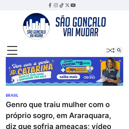
Skip
Facebook
Instagram
TikTok
Twitter
YouTube
Threads
to
content
BRASIL
Genro que traiu mulher com o
próprio sogro, em Araraquara,
diz que sofria ameaças; vídeo