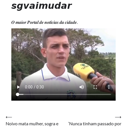
𝙨𝙜𝙫𝙖𝙞𝙢𝙪𝙙𝙖𝙧
𝑶 𝒎𝒂𝒊𝒐𝒓 𝑷𝒐𝒓𝒕𝒂𝒍 𝒅𝒆 𝒏𝒐𝒕𝒊́𝒄𝒊𝒂𝒔 𝒅𝒂 𝒄𝒊𝒅𝒂𝒅𝒆.
Navegação
⟵
⟶
Noivo mata mulher, sogra e
‘Nunca tinham passado por
de