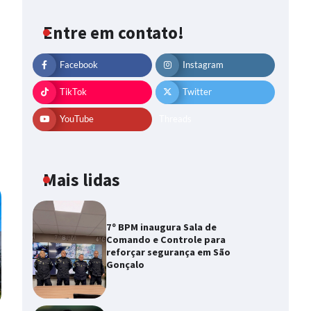
Entre em contato!
Facebook
Instagram
TikTok
Twitter
YouTube
Threads
Mais lidas
7º BPM inaugura Sala de
Comando e Controle para
reforçar segurança em São
Gonçalo