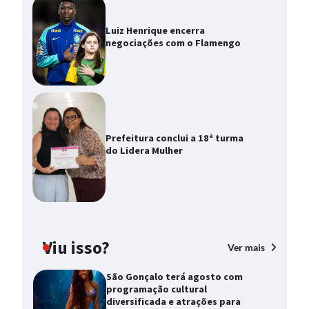
Luiz Henrique encerra
negociações com o Flamengo
Prefeitura conclui a 18ª turma
do Lidera Mulher
Viu isso?
Ver mais
São Gonçalo terá agosto com
programação cultural
diversificada e atrações para