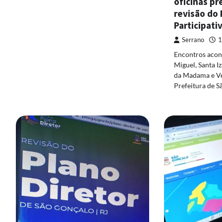
oficinas pr
revisão do 
Participati
Serrano
1
Encontros acon
Miguel, Santa Iz
da Madama e V
Prefeitura de 