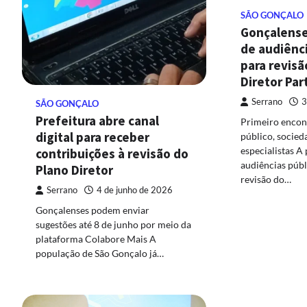
SÃO GONÇALO
Gonçalenses
de audiênci
para revisã
Diretor Par
Serrano
3
SÃO GONÇALO
Prefeitura abre canal
Primeiro encon
digital para receber
público, socieda
especialistas A
contribuições à revisão do
audiências públ
Plano Diretor
revisão do…
Serrano
4 de junho de 2026
Gonçalenses podem enviar
sugestões até 8 de junho por meio da
plataforma Colabore Mais A
população de São Gonçalo já…